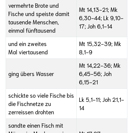
vermehrte Brote und
Mt 14,13-21; Mk
Fische und speiste damit
6,30-44; Lk 9,10-
tausende Menschen,
17; Joh 6,1-14
einmal fünftausend
und ein zweites
Mt 15,32-39; Mk
Mal viertausend
8,1-9
Mt 14,22-36; Mk
ging übers Wasser
6,45-56; Joh
6,15-21
schickte so viele Fische bis
Lk 5,1-11; Joh 21,1-
die Fischnetze zu
14
zerreissen drohten
sandte einen Fisch mit