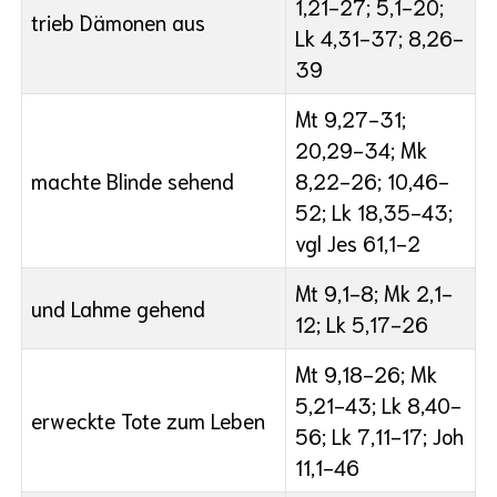
1,21-27; 5,1-20;
trieb Dämonen aus
Lk 4,31-37; 8,26-
39
Mt 9,27-31;
20,29-34; Mk
machte Blinde sehend
8,22-26; 10,46-
52; Lk 18,35-43;
vgl Jes 61,1-2
Mt 9,1-8; Mk 2,1-
und Lahme gehend
12; Lk 5,17-26
Mt 9,18-26; Mk
5,21-43; Lk 8,40-
erweckte Tote zum Leben
56; Lk 7,11-17; Joh
11,1-46