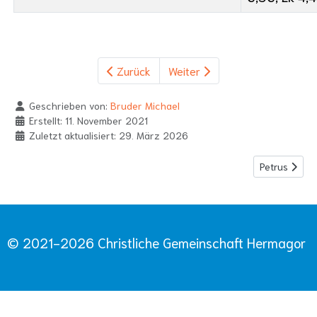
Zurück
Weiter
Geschrieben von:
Bruder Michael
Erstellt: 11. November 2021
Zuletzt aktualisiert: 29. März 2026
Nächster Bei
Petrus
© 2021-2026 Christliche Gemeinschaft Hermagor