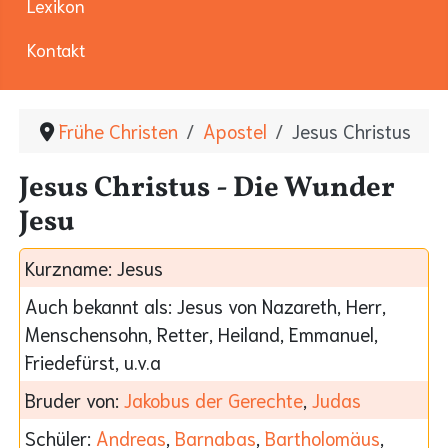
Lexikon
Kontakt
Frühe Christen
Apostel
Jesus Christus
Jesus Christus - Die Wunder
Jesu
Kurzname:
Jesus
Auch bekannt als:
Jesus von Nazareth, Herr,
Menschensohn, Retter, Heiland, Emmanuel,
Friedefürst, u.v.a
Bruder von:
Jakobus der Gerechte
,
Judas
Schüler:
Andreas
,
Barnabas
,
Bartholomäus
,