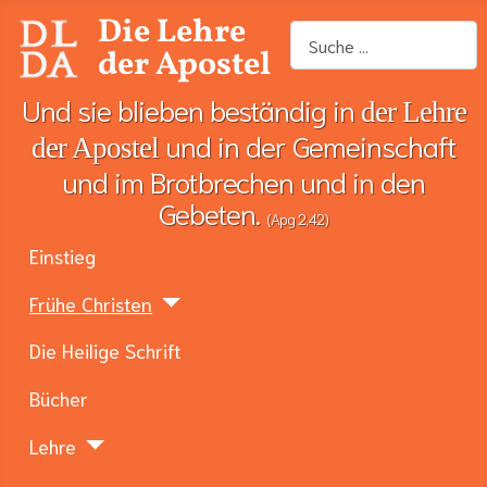
Die Lehre
Suchen
der Apostel
Und sie blieben beständig in
der Lehre
und in der Gemeinschaft
der Apostel
und im Brotbrechen und in den
Gebeten.
(Apg 2,42)
Einstieg
Frühe Christen
Die Heilige Schrift
Bücher
Lehre