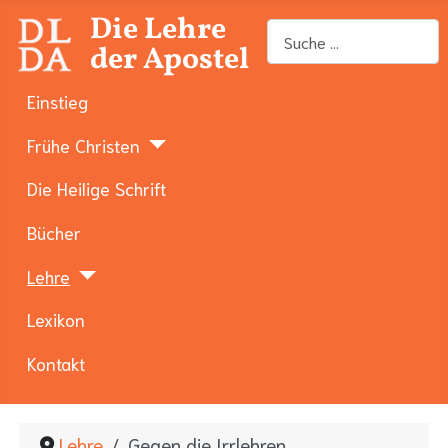
Die Lehre
Suchen
der Apostel
Einstieg
Frühe Christen
Die Heilige Schrift
Bücher
Lehre
Lexikon
Kontakt
Lehre
Gegen die Irrlehren