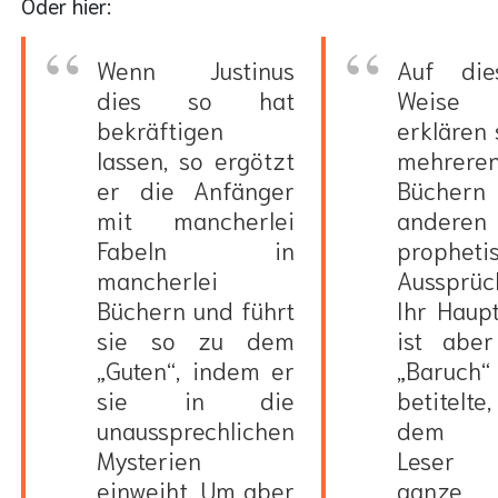
Oder hier:
Wenn Justinus
Auf die
dies so hat
Weise
bekräftigen
erklären 
lassen, so ergötzt
mehrere
er die Anfänger
Büchern
mit mancherlei
anderen
Fabeln in
propheti
mancherlei
Aussprüc
Büchern und führt
Ihr Haup
sie so zu dem
ist abe
„Guten“, indem er
„Baruch“
sie in die
betitelte
unaussprechlichen
dem 
Mysterien
Leser 
einweiht. Um aber
ganze