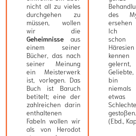
nicht all zu vieles
Behandl
durchgehen zu
des My
müssen, wollen
ersehen 
wir die
Ich h
Geheimnisse
aus
schon v
einem seiner
Häresien
Bücher, das nach
kennen
seiner Meinung
gelernt,
ein Meisterwerk
Geliebte
ist, vorlegen. Das
bin a
Buch ist Baruch
niemals
betitelt; eine der
etwas
zahlreichen darin
Schlecht
enthaltenen
gestoßen
Fabeln wollen wir
(Ebd., Ka
als von Herodot