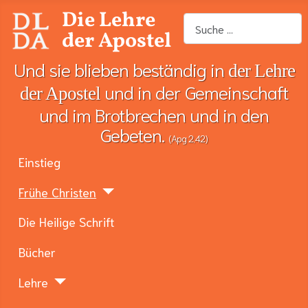
Die Lehre
Suchen
der Apostel
Und sie blieben beständig in
der Lehre
und in der Gemeinschaft
der Apostel
und im Brotbrechen und in den
Gebeten.
(Apg 2,42)
Einstieg
Frühe Christen
Die Heilige Schrift
Bücher
Lehre