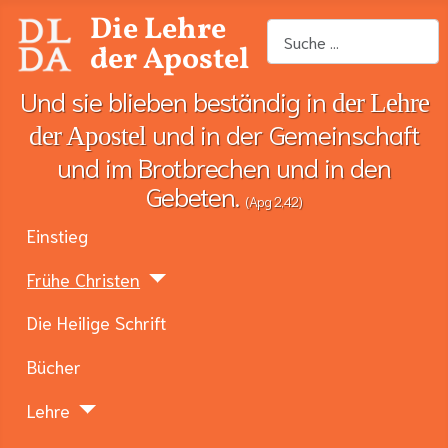
Die Lehre
Suchen
der Apostel
Und sie blieben beständig in
der Lehre
und in der Gemeinschaft
der Apostel
und im Brotbrechen und in den
Gebeten.
(Apg 2,42)
Einstieg
Frühe Christen
Die Heilige Schrift
Bücher
Lehre