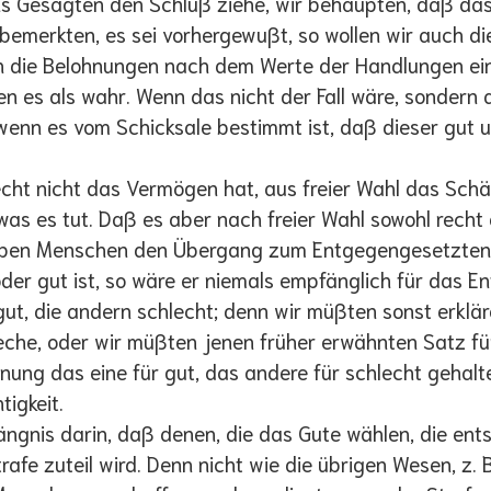
 Gesagten den Schluß ziehe, wir behaupten, daß das,
bemerkten, es sei vorhergewußt, so wollen wir auch die
 die Belohnungen nach dem Werte der Handlungen eine
n es als wahr. Wenn das nicht der Fall wäre, sondern
wenn es vom Schicksale bestimmt ist, daß dieser gut un
 nicht das Vermögen hat, aus freier Wahl das Schänd
 was es tut. Daß es aber nach freier Wahl sowohl recht 
selben Menschen den Übergang zum Entgegengesetzten
er gut ist, so wäre er niemals empfänglich für das En
gut, die andern schlecht; denn wir müßten sonst erkl
eche, oder wir müßten jenen früher erwähnten Satz fü
inung das eine für gut, das andere für schlecht gehal
tigkeit.
ängnis darin, daß denen, die das Gute wählen, die en
afe zuteil wird. Denn nicht wie die übrigen Wesen, z. 