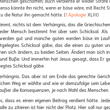
Menschen geschaffen; auch verdiente er weder Strafe 
so könnte ihn nicht, wenn er böse wäre, mit Recht Str
u die Natur ihn gemacht hätte. (
1.Apologie
XLIII)
estimmt, nichts ist dem Verhängnis, das die Griechisch
eder Mensch bestimmt frei über sein Schicksal. Als B
erden gut und manche guten werden böse im Laufe i
estgelegtes Schicksal gäbe, das die einen zu guten 
schen sich ändern, zu beiden Seiten. Ändert man sich in
g und Buße. Und immerhin hat Jesus gesagt, dass Er g
legtes Schicksal gäbe.
erhängnis. Das aber ist am Ende das gerechte Gerichts
hen Weg er wählte und wie er demzufolge sein Leben l
, außer die Konsequenzen, je nach Wahl des Menschen.
 dass es einen eigenen Beitrag verdient hätte. Jeder 
le zu zitieren ist hier nicht der Platz. Hier soll nur 