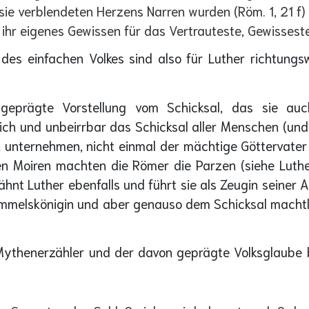
ie verblendeten Herzens Narren wurden (Röm. 1, 21 f)
ihr eigenes Gewissen für das Vertrauteste, Gewissest
 des einfachen Volkes sind also für Luther richtung
sgeprägte Vorstellung vom Schicksal, das sie au
hlich und unbeirrbar das Schicksal aller Menschen (u
n unternehmen, nicht einmal der mächtige Göttervate
n Moiren machten die Römer die Parzen (siehe Luthe
wähnt Luther ebenfalls und führt sie als Zeugin seiner
 Himmelskönigin und aber genauso dem Schicksal machtlo
ythenerzähler und der davon geprägte Volksglaube be