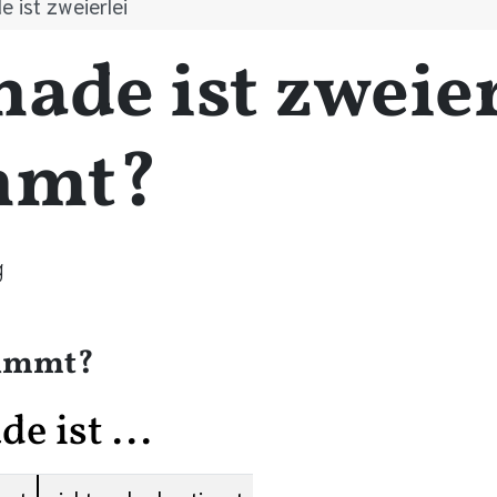
 ist zweierlei
de ist zweier
mmt?
g
timmt?
e ist ...