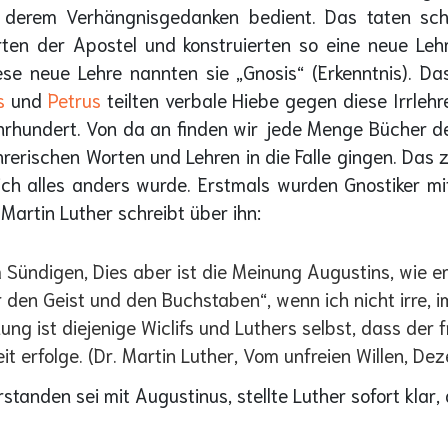
h derem Verhängnisgedanken bedient. Das taten scho
ten der Apostel und konstruierten so eine neue Lehr
se neue Lehre nannten sie „Gnosis“ (Erkenntnis). D
s
und
Petrus
teilten verbale Hiebe gegen diese Irrleh
rhundert. Von da an finden wir jede Menge Bücher der
hrerischen Worten und Lehren in die Falle gingen. Das
lich alles anders wurde. Erstmals wurden Gnostiker mi
artin Luther schreibt über ihn:
m Sündigen, Dies aber ist die Meinung Augustins, wie er
r den Geist und den Buchstaben“, wenn ich nicht irre, i
ung ist diejenige Wiclifs und Luthers selbst, dass der 
it erfolge. (Dr. Martin Luther, Vom unfreien Willen, D
rstanden sei mit Augustinus, stellte Luther sofort klar,