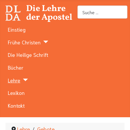
Die Lehre
Suchen
der Apostel
Einstieg
Frühe Christen
Die Heilige Schrift
Bücher
Lehre
Lexikon
Kontakt
Lehre
Gebote