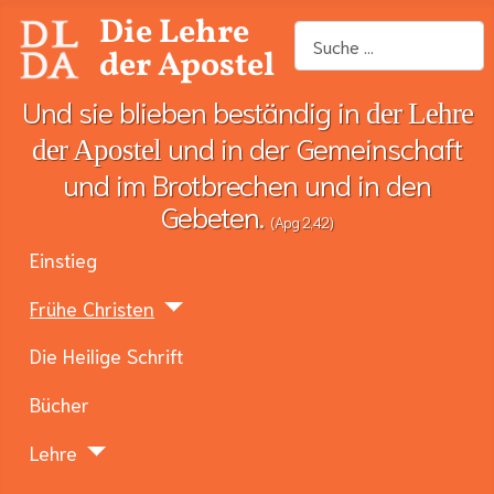
Die Lehre
Suchen
der Apostel
Und sie blieben beständig in
der Lehre
und in der Gemeinschaft
der Apostel
und im Brotbrechen und in den
Gebeten.
(Apg 2,42)
Einstieg
Frühe Christen
Die Heilige Schrift
Bücher
Lehre