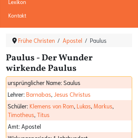
Lexikon
Kontakt
Frühe Christen
Apostel
Paulus
Paulus - Der Wunder
wirkende Paulus
ursprünglicher Name:
Saulus
Lehrer:
Barnabas
,
Jesus Christus
Schüler:
Klemens von Rom
,
Lukas
,
Markus
,
Timotheus
,
Titus
Amt:
Apostel
Wirkungsperiode:
1.Jahrhundert