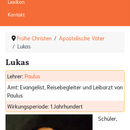
Lexikon
Kontakt
Frühe Christen
Apostolische Väter
Lukas
Lukas
Lehrer:
Paulus
Amt:
Evangelist, Reisebegleiter und Leibarzt von
Paulus
Wirkungsperiode:
1.Jahrhundert
Schüler,