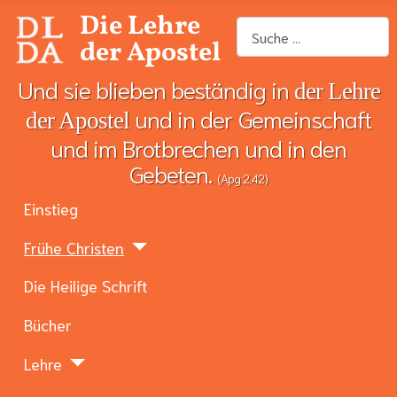
Die Lehre
Suchen
der Apostel
Und sie blieben beständig in
der Lehre
und in der Gemeinschaft
der Apostel
und im Brotbrechen und in den
Gebeten.
(Apg 2,42)
Einstieg
Frühe Christen
Die Heilige Schrift
Bücher
Lehre