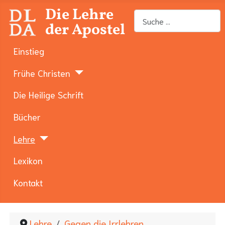
Die Lehre
Suchen
der Apostel
Einstieg
Frühe Christen
Die Heilige Schrift
Bücher
Lehre
Lexikon
Kontakt
Lehre
Gegen die Irrlehren