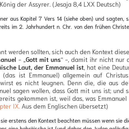
önig der Assyrer. (Jesaja 8,4 LXX Deutsch)
ner aus Kapitel 7 Vers 14 (siehe oben) und sagten, 
eits im 2. Jahrhundert n. Chr. von den frühen Christe
t werden sollten, sich auch den Kontext diese
anuel
- „
Gott mit uns
“ -, damit ihr nicht nu
ische Laut, der Emmanuel ist
, hat eine Deutu
 (das ist Emmanuel) allgemein auf Christus
 wirst es nicht leugnen. Denn die, die aus 
el sagen wollen, dass Gott mit uns ist; und s
reits gekommen ist, weil das, was Emmanuel b
pter IX.
Aus dem Englischen übersetzt)
 sie erstens den Kontext beachten müssen wenn sie die
ns eine hebräische ist (und daher den Juden geläufig s