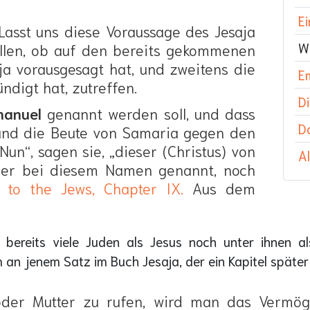
E
asst uns diese Voraussage des Jesaja
W
ellen, ob auf den bereits gekommenen
ja vorausgesagt hat, und zweitens die
E
digt hat, zutreffen.
D
anuel
genannt werden soll, und dass
D
und die Beute von Samaria gegen den
un“, sagen sie, „dieser (Christus) von
Al
der bei diesem Namen genannt, noch
to the Jews, Chapter IX.
Aus dem
ch bereits viele Juden als Jesus noch unter ihnen a
an jenem Satz im Buch Jesaja, der ein Kapitel später
 oder Mutter zu rufen, wird man das Verm