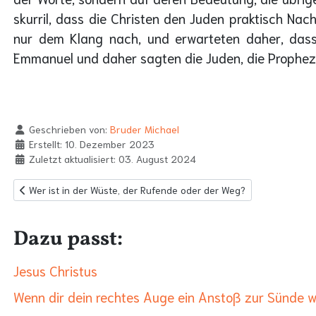
skurril, dass die Christen den Juden praktisch N
nur dem Klang nach, und erwarteten daher, das
Emmanuel und daher sagten die Juden, die Propheze
Geschrieben von:
Bruder Michael
Erstellt: 10. Dezember 2023
Zuletzt aktualisiert: 03. August 2024
Vorheriger Beitrag: Wer ist in der Wüste, der Rufende oder der Weg
Wer ist in der Wüste, der Rufende oder der Weg?
Dazu passt:
Jesus Christus
Wenn dir dein rechtes Auge ein Anstoß zur Sünde wi