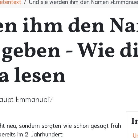
etentext
Und sie werden ihm den Namen »Emmanue
den ihm den N
eben - Wie di
a lesen
haupt Emmanuel?
I
ht neu, sondern sorgten wie schon gesagt früh
ereits im 2. Jahrhundert:
U