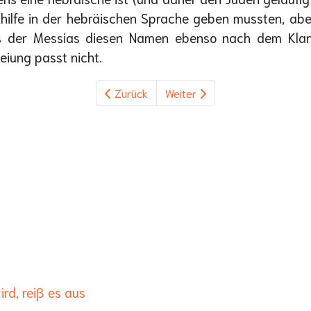
achhilfe in der hebräischen Sprache geben mussten, a
s der Messias diesen Namen ebenso nach dem Klan
iung passt nicht.
Zurück
Weiter
?
rd, reiß es aus