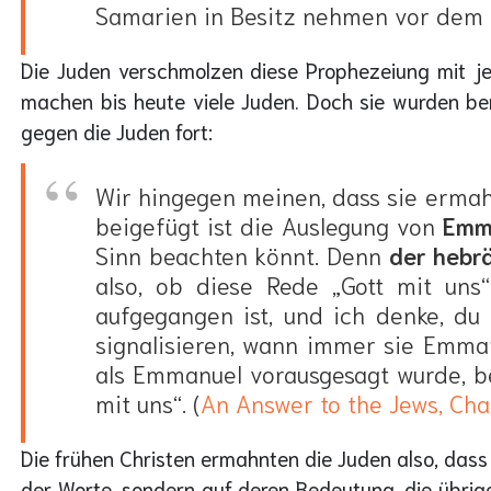
Samarien in Besitz nehmen vor dem K
Die Juden verschmolzen diese Prophezeiung mit je
machen bis heute viele Juden. Doch sie wurden ber
gegen die Juden fort:
Wir hingegen meinen, dass sie ermahn
beigefügt ist die Auslegung von
Emm
Sinn beachten könnt. Denn
der
hebrä
also, ob diese Rede „Gott mit uns“
aufgegangen ist, und ich denke, du
signalisieren, wann immer sie Emmanu
als Emmanuel vorausgesagt wurde, be
mit uns“. (
An Answer to the Jews, Cha
Die frühen Christen ermahnten die Juden also, dass
der Worte, sondern auf deren Bedeutung, die übrige