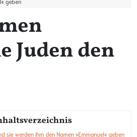
l« geben
amen
e Juden den
nhaltsverzeichnis
nd sie werden ihm den Namen »Emmanuel« geben