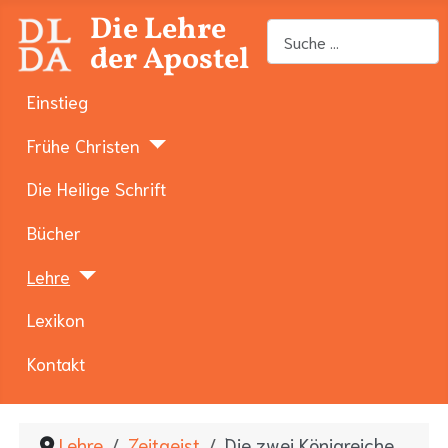
Die Lehre
Suchen
der Apostel
Einstieg
Frühe Christen
Die Heilige Schrift
Bücher
Lehre
Lexikon
Kontakt
Lehre
Zeitgeist
Die zwei Königreiche