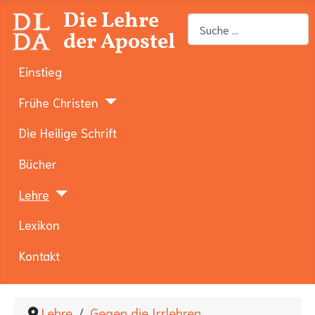
Die Lehre
Suchen
der Apostel
Einstieg
Frühe Christen
Die Heilige Schrift
Bücher
Lehre
Lexikon
Kontakt
Lehre
Gegen die Irrlehren