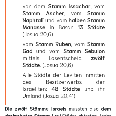
von dem
Stamm Issachar
, vom
Stamm Ascher
, vom
Stamm
Naphtali
und vom
halben Stamm
Manasse
in Basan
13 Städte
(Josua 20,6)
vom
Stamm Ruben
, vom
Stamm
Gad
und vom
Stamm Sebulon
mittels Losentscheid
zwölf
Städte
. (Josua 20,6)
Alle Städte der Leviten inmitten
des Besitzerwerbs der
Israeliten:
48 Städte
und ihr
Umland (Josua 20,41)
Die zwölf Stämm
e
Israels
mussten also
dem
dreizehnten Stamm Levi
Städte abtreten. Jeder