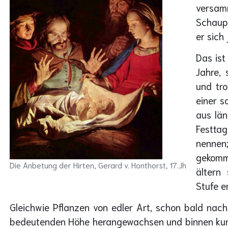
versam
Schaupl
er sich 
Das ist
Jahre, 
und tro
einer s
aus lä
Festtag
nennen;
gekomm
Die Anbetung der Hirten, Gerard v. Honthorst, 17.Jh
ältern
Stufe e
Gleichwie Pflanzen von edler Art, schon bald nachd
bedeutenden Höhe herangewachsen und binnen kurzer