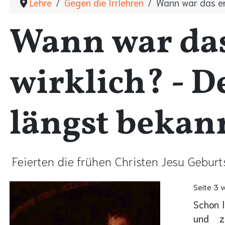
Lehre
Gegen die Irrlehren
Wann war das er
Wann war das
wirklich? - 
längst bekan
Feierten die frühen Christen Jesu Gebur
Seite 3 v
Schon l
und z