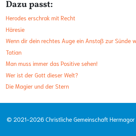
Dazu passt:
Herodes erschrak mit Recht
Häresie
Wenn dir dein rechtes Auge ein Anstoß zur Sünde wi
Tatian
Man muss immer das Positive sehen!
Wer ist der Gott dieser Welt?
Die Magier und der Stern
© 2021-2026 Christliche Gemeinschaft Hermagor