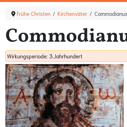
Frühe Christen
Kirchenväter
Commodianu
Commodianu
Wirkungsperiode:
3.Jahrhundert