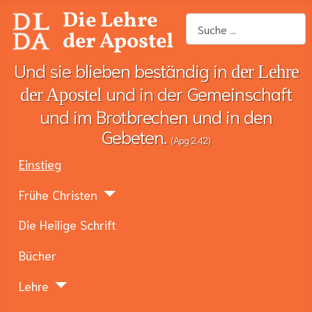
Die Lehre
Suchen
der Apostel
Und sie blieben beständig in
der Lehre
und in der Gemeinschaft
der Apostel
und im Brotbrechen und in den
Gebeten.
(Apg 2,42)
Einstieg
Frühe Christen
Die Heilige Schrift
Bücher
Lehre