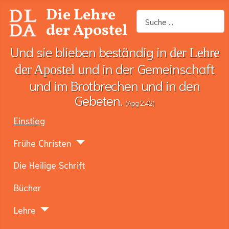
Die Lehre
Suchen
der Apostel
Und sie blieben beständig in
der Lehre
und in der Gemeinschaft
der Apostel
und im Brotbrechen und in den
Gebeten.
(Apg 2,42)
Einstieg
Frühe Christen
Die Heilige Schrift
Bücher
Lehre