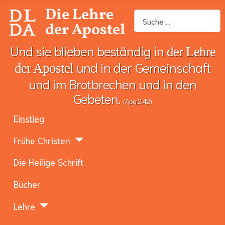
Die Lehre
Suchen
der Apostel
Und sie blieben beständig in
der Lehre
und in der Gemeinschaft
der Apostel
und im Brotbrechen und in den
Gebeten.
(Apg 2,42)
Einstieg
Frühe Christen
Die Heilige Schrift
Bücher
Lehre