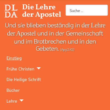
Die Lehre
Suchen
der Apostel
Und sie blieben beständig in
der Lehre
und in der Gemeinschaft
der Apostel
und im Brotbrechen und in den
Gebeten.
(Apg 2,42)
Einstieg
Frühe Christen
Die Heilige Schrift
Bücher
Lehre