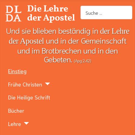
Die Lehre
Suchen
der Apostel
Und sie blieben beständig in
der Lehre
und in der Gemeinschaft
der Apostel
und im Brotbrechen und in den
Gebeten.
(Apg 2,42)
Einstieg
Frühe Christen
Die Heilige Schrift
Bücher
Lehre